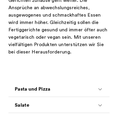
Gerichten zuhause geht weiter. Die
Ansprüche an abwechslungsreiches,
ausgewogenes und schmackhaftes Essen
wird immer höher. Gleichzeitig sollen die
Fertiggerichte gesund und immer öfter auch
vegetarisch oder vegan sein. Mit unseren
vielfältigen Produkten unterstützen wir Sie
bei dieser Herausforderung.
Pasta und Pizza
Wer von Pizza und Pasta träumt,
Salate
denkt sofort an
Mozzarella
und
Ricotta
.
Salate werden mit
Käsespezialitäten